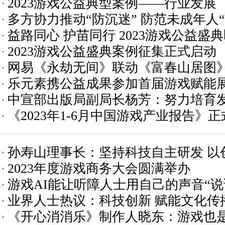
2023游戏公益典型案例——行业发展
多方协力推动“防沉迷” 防范未成年人
益路同心 护苗同行 2023游戏公益盛
2023游戏公益盛典案例征集正式启动
网易《永劫无间》联动《富春山居图
乐元素携公益成果参加首届游戏赋能展，
水墨画数字合璧展出
中宣部出版局副局长杨芳：努力培育
China Joy
《2023年1-6月中国游戏产业报告》
竞争新优势
孙寿山理事长：坚持科技自主研发 以
2023年度游戏商务大会圆满举办
量发展
游戏AI能让听障人士用自己的声音“说
业界人士热议：科技创新 赋能文化传
《开心消消乐》制作人晓东：游戏也是