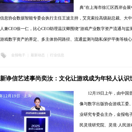
典”在上海市徐汇区西岸会展
信息协会数据智能专委会执行主任王波主持，艾克索拉高级副总裁、大中华区
人兼CEO徐一仁，比心CEO助理温汉卿围绕“游戏产业数字资产流通与监
游戏数字资产的界定、多主体协同路径、流通监测与隐私保护平衡等核心
金报电子
|
最新动态
|
行业信息
新诤信艺述事尚奕汝：文化让游戏成为年轻人认识
12月19日上午，由中
像与数字出版协会游戏工委
业研究专委会主办，金报电
民灵境研究院、灵境·人民游戏