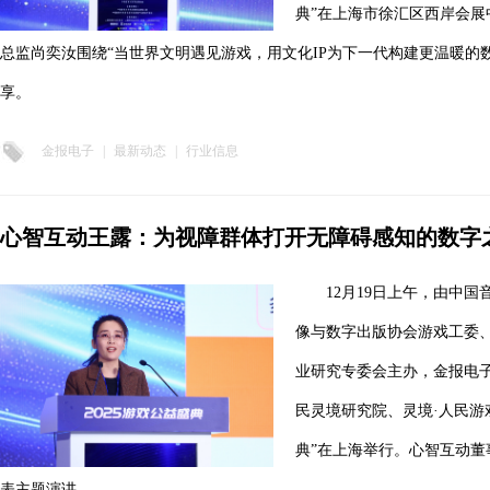
典”在上海市徐汇区西岸会
总监尚奕汝围绕“当世界文明遇见游戏，用文化IP为下一代构建更温暖的
享。
金报电子
|
最新动态
|
行业信息
心智互动王露：为视障群体打开无障碍感知的数字
12月19日上午，由中
像与数字出版协会游戏工委
业研究专委会主办，金报电
民灵境研究院、灵境·人民游戏
典”在上海举行。心智互动
表主题演讲。