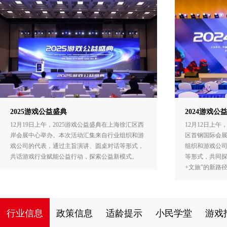
2025游戏公益盛典
2024游戏公
12月19日上午，2025游戏公益盛典在上海徐汇区西
12月12日上午
岸会展中心举办。本次活动汇集来自行业组织和游
区首钢国际会
戏公司的代表，通过主旨演讲、圆桌对话等形式，
组织和游戏公
共话游戏行业赋能公益行动，探索公益新模式。
等形式，共同探
+文旅”的新路
行业信息
政策信息
适龄提示
小民学堂
游戏