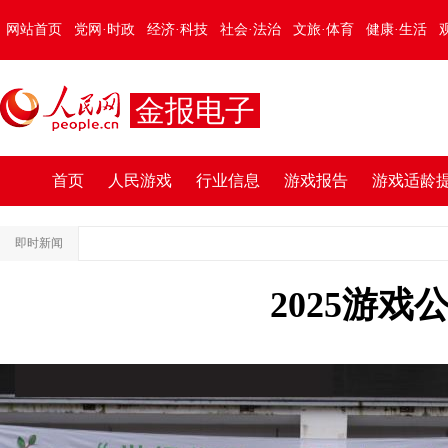
网站首页
党网·时政
经济·科技
社会·法治
文旅·体育
健康·生活
金报电子
首页
人民游戏
行业信息
游戏报告
游戏适龄
即时新闻
2025游