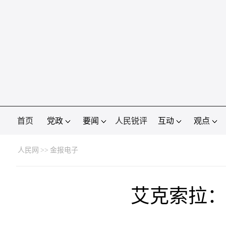
首页
党政
要闻
人民锐评
互动
观点
人民网
>>
金报电子
艾克索拉：